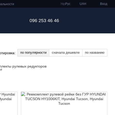
Укр
Рус
UAH
Вход
иальности
096 253 46 46
по популярности
сначала дешевле
по названию
ртировка:
плекты рулевых редукторов