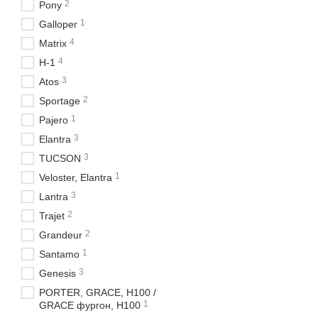
2
Pony
1
Galloper
4
Matrix
4
H-1
3
Atos
2
Sportage
1
Pajero
3
Elantra
3
TUCSON
1
Veloster, Elantra
3
Lantra
2
Trajet
2
Grandeur
1
Santamo
3
Genesis
PORTER, GRACE, H100 /
1
GRACE фургон, H100