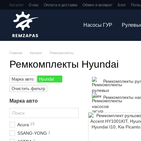
Перейти к основному контенту
Каталог
О нас
Оплата и доставка
Обмен и возврат
Блог
Поль
Насосы ГУР
Рулевы
Главная
Каталог
Ремкомплекты
Ремкомплекты Hyundai
Марка авто:
Hyundai
Ремкомплекты ру
Очистить фильтр
Ремкомплекты на
Марка авто
15
Acura
1
SSANG-YONG