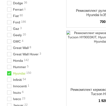
36
Dodge
1
Ferrari
Ремкомплект руле
Hyundai Ix
80
Fiat
700
186
Ford
3
Gaz
20
Geely
4
GMC
8
Great Wall
3
Great Wall Hover
142
Honda
5
Hummer
150
Hyundai
54
Infiniti
1
Innocenti
Ремкомплект кермово
6
Isuzu
Tucson 
23
Iveco
1 92
22
Jaguar