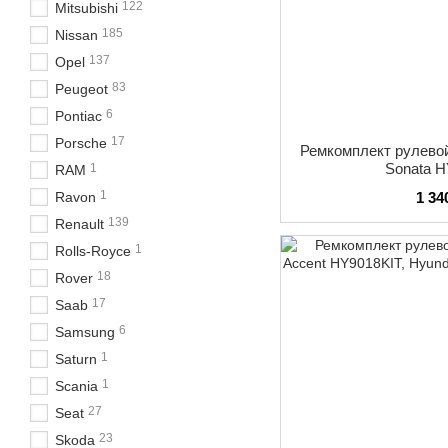
122
Mitsubishi
185
Nissan
137
Opel
83
Peugeot
6
Pontiac
17
Porsche
Ремкомплект рулевой
Sonata 
1
RAM
1
Ravon
1 34
139
Renault
1
Rolls-Royce
18
Rover
17
Saab
6
Samsung
1
Saturn
1
Scania
27
Seat
23
Skoda