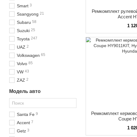
3
Smart
Ремкомплект рулевой
21
Ssangyong
Accent 
58
Subaru
1 12
25
Suzuki
247
Toyota
2
UAZ
65
Volkswagen
85
Volvo
43
VW
2
ZAZ
Модель авто
Ремкомплект кермово
9
Santa Fe
Coupe H
7
Accent
1 02
3
Getz