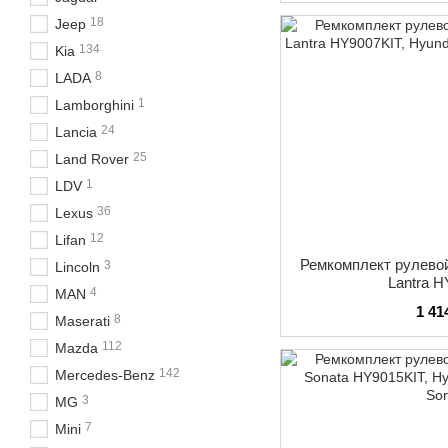
18
Jeep
134
Kia
8
LADA
1
Lamborghini
24
Lancia
25
Land Rover
1
LDV
36
Lexus
12
Lifan
Ремкомплект рулевой
3
Lincoln
Lantra 
4
MAN
1 41
8
Maserati
112
Mazda
142
Mercedes-Benz
3
MG
7
Mini