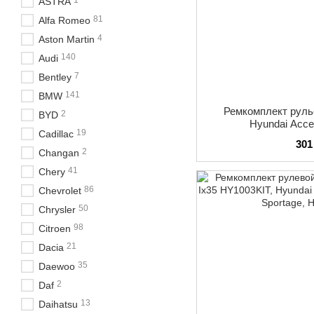
1
ASTRA
81
Alfa Romeo
4
Aston Martin
140
Audi
7
Bentley
141
BMW
Ремкомплект руль
2
BYD
Hyundai Acc
19
Cadillac
301
2
Changan
41
Chery
86
Chevrolet
50
Chrysler
98
Citroen
21
Dacia
35
Daewoo
2
Daf
13
Daihatsu