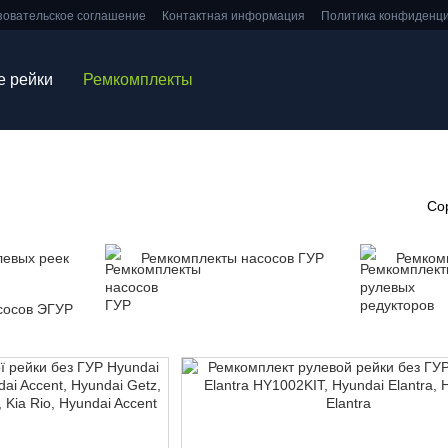
зовательское соглашение
Контактная информация
Политика конфиденц
е рейки
Ремкомплекты
Со
левых реек
Ремкомплекты насосов ГУР
Ремком
сосов ЭГУР