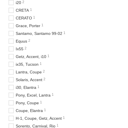
2
i20
1
CRETA
1
CERATO
1
Grace, Porter
1
Santamo, Santamo 99-02
2
Equus
2
Ix55
1
Getz, Accent, i10
1
ix35, Tucson
2
Lantra, Coupe
2
Solaris, Accent
1
i30, Elantra
1
Pony, Excel, Lantra
1
Pony, Coupe
1
Coupe, Elantra
1
H-1, Coupe, Getz, Accent
1
Sorento, Carnival, Rio