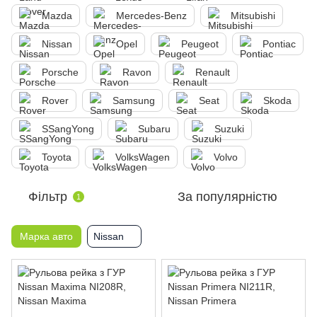
Mazda
Mercedes-Benz
Mitsubishi
Nissan
Opel
Peugeot
Pontiac
Porsche
Ravon
Renault
Rover
Samsung
Seat
Skoda
SSangYong
Subaru
Suzuki
Toyota
VolksWagen
Volvo
Фільтр
За популярністю
1
Марка авто
Nissan