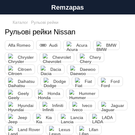
Remzapas
Каталог
Рульові рейки
Рульові рейки Nissan
Alfa Romeo
Audi
Acura
BMW
Chrysler
Chevrolet
Chery
Citroen
Dacia
Daewoo
Daihatsu
Dodge
Fiat
Ford
Geely
Honda
Hummer
Hyundai
Infiniti
Iveco
Jaguar
Jeep
Kia
Lancia
LADA
Land Rover
Lexus
Lifan