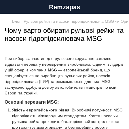
Remzapas
Блог
Рульові рейки та насоси гідропідсилювача MSG чи Ори
Чому варто обирати рульові рейки та
насоси гідропідсилювача MSG
При виборі запчастин для рульового керування важливо
віддавати перевагу перевіреним виробникам. Одним із лідерів
у цій сфері є компанія
MSG
— європейський бренд, що
спеціалізується на виробництві рульових рейок, насосів
гідропідсилювача (ГУР) та ремкомплектів для них. MSG
заслужено здобула довіру автолюбителів і майстрів по всій
Європі та Україні.
Основні переваги MSG:
Якість європейського рівня
. Виробничі потужності MSG
відповідають міжнародним стандартам. Кожен насос чи
рульова рейка проходить багаторівневий контроль якості,
що гарантує довготривалу та безперебійну роботу.