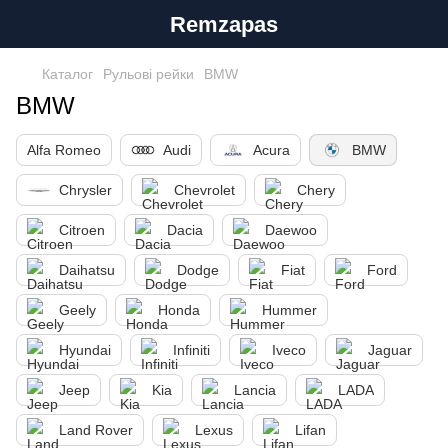
Remzapas
Каталог
Рульові рейки
BMW
BMW
Alfa Romeo
Audi
Acura
BMW
Chrysler
Chevrolet
Chery
Citroen
Dacia
Daewoo
Daihatsu
Dodge
Fiat
Ford
Geely
Honda
Hummer
Hyundai
Infiniti
Iveco
Jaguar
Jeep
Kia
Lancia
LADA
Land Rover
Lexus
Lifan