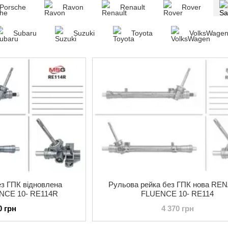
Porsche
Ravon
Renault
Rover
Subaru
Suzuki
Toyota
VolksWage
ез ГПК відновлена
Рульова рейка без ГПК нова RE
NCE 10- RE114R
FLUENCE 10- RE114
0 грн
4 370 грн