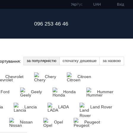
Укр
Рус
UAH
Вхід
096 253 46 46
за популярністю
спочатку дешевше
за назвою
ортування:
Chevrolet
Chery
Citroen
Ford
Geely
Honda
Hummer
ia
Lancia
LADA
Land Rover
Nissan
Opel
Peugeot