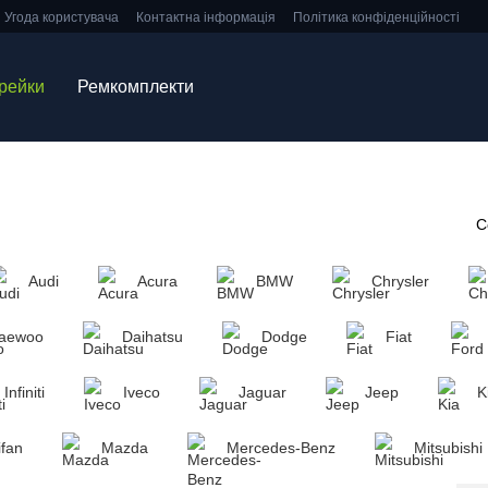
Угода користувача
Контактна інформація
Політика конфіденційності
 рейки
Ремкомплекти
С
Audi
Acura
BMW
Chrysler
aewoo
Daihatsu
Dodge
Fiat
Infiniti
Iveco
Jaguar
Jeep
K
ifan
Mazda
Mercedes-Benz
Mitsubishi