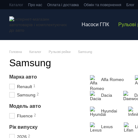
Перейти до основного контенту
Каталог
Про нас
Оплата і доставка
Обмін та повернення
Блог
Насоси ГПК
Рульові
Головна
Каталог
Рульові рейки
Samsung
Samsung
Марка авто
Alfa Romeo
1
Renault
2
Samsung
Dacia
D
Модель авто
Hyundai
2
Fluence
Lexus
L
Рік випуску
2
2026