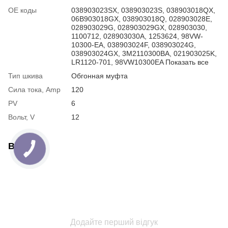
ОЕ коды
038903023SX, 038903023S, 038903018QX,
06B903018GX, 038903018Q, 028903028E,
028903029G, 028903029GX, 028903030,
1100712, 028903030A, 1253624, 98VW-
10300-EA, 038903024F, 038903024G,
038903024GX, 3M2110300BA, 021903025K,
LR1120-701, 98VW10300EA Показать все
Тип шкива
Обгонная муфта
Сила тока, Amp
120
PV
6
Вольт, V
12
Відгуки
Додайте перший відгук