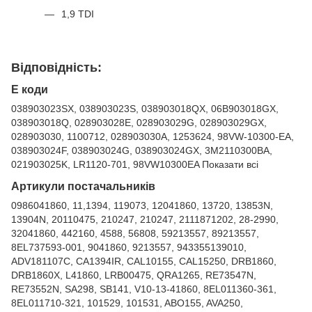
1,9 TDI
Відповідність:
Е коди
038903023SX, 038903023S, 038903018QX, 06B903018GX,
038903018Q, 028903028E, 028903029G, 028903029GX,
028903030, 1100712, 028903030A, 1253624, 98VW-10300-EA,
038903024F, 038903024G, 038903024GX, 3M2110300BA,
021903025K, LR1120-701, 98VW10300EA Показати всі
Артикули постачальників
0986041860, 11,1394, 119073, 12041860, 13720, 13853N,
13904N, 20110475, 210247, 210247, 2111871202, 28-2990,
32041860, 442160, 4588, 56808, 59213557, 89213557,
8EL737593-001, 9041860, 9213557, 943355139010,
ADV181107C, CA1394IR, CAL10155, CAL15250, DRB1860,
DRB1860X, L41860, LRB00475, QRA1265, RE73547N,
RE73552N, SA298, SB141, V10-13-41860, 8EL011360-361,
8EL011710-321, 101529, 101531, ABO155, AVA250,