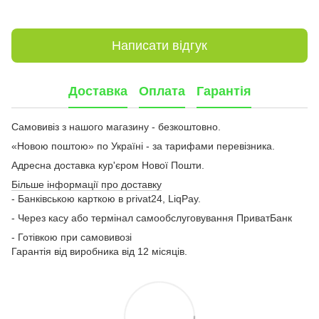
Написати відгук
Доставка
Оплата
Гарантія
Самовивіз з нашого магазину - безкоштовно.
«Новою поштою» по Україні - за тарифами перевізника.
Адресна доставка кур'єром Нової Пошти.
Більше інформації про доставку
- Банківською карткою в privat24, LiqPay.
- Через касу або термінал самообслуговування ПриватБанк
- Готівкою при самовивозі
Гарантія від виробника від 12 місяців.