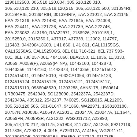
1190102500, 305,518,120,004, 305,518,120,010,
305,518,120,210, 305,518,120,215, 305,518,120,500, 301394RI,
301394RIB, 301394RIH, 301394RIV, ЕАА-221012, ЕАА-221145,
ЕАА-221319, ЕАА-221490, ЕАА-221645, ЕАА-224308,
ЕАА-224411, ЕАА-221726, ЕАА-221739, ЕАА-222746,
ЕАА-223082, AL3190, RAA22971, 2136926, 2010155,1,
2015250,0, 2015250,1, 437317, 437339, 112002, 114797,
115483, 944390418600, L 41 860, L 41 861, CAL10155GS,
CAL15250AS, CAL15250GS, 8EL 011 710-321, 8EL 737 593-
001, 8EL 738 257-001, 4841860, BBA2150, 11,1836, 11,3333,
A0059, A0059(P), A0059(P-INA), 10442160, 10442873,
10443356, 11442160, 11442873, 11443356, 0124515012,
0124515011, 0124515010, F032CA1394, 0124515123,
0124515124, 0124515125, 0124515121, 0124515117,
0124515110, 0986048530, 11203288, AAN5178, LEA0614,
LRB00475, 2542949, SG12B090, 2542237A, 2542237D,
2542949A, 439312, 2542237, 746025, SG12B015, AL21209,
305,518,120,505, 501-01647, 941860, WA22971, 1638103180,
20757N, A1003B, A1064V, A1201E, 210247A, 210247A, 11,1644,
A0059PR, A0059SR, AL21232, WG2011712, A22990,
305,518,120,212, 351175, 351903, 3117337, A3425S, 89212119,
3117336, A729312, 4-0015, A729312A, A14155, WG2011711,
20179052OE, 20179052BN, IR6550, 3117342, 3117335,