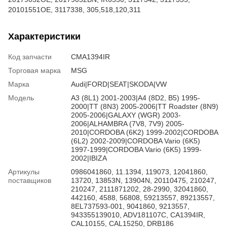
20101551OE, 3117338, 305,518,120,311
Характеристики
Код запчасти
CMA1394IR
Торговая марка
MSG
Марка
Audi|FORD|SEAT|SKODA|VW
Модель
A3 (8L1) 2001-2003|A4 (8D2, B5) 1995-
2000|TT (8N3) 2005-2006|TT Roadster (8N9)
2005-2006|GALAXY (WGR) 2003-
2006|ALHAMBRA (7V8, 7V9) 2005-
2010|CORDOBA (6K2) 1999-2002|CORDOBA
(6L2) 2002-2009|CORDOBA Vario (6K5)
1997-1999|CORDOBA Vario (6K5) 1999-
2002|IBIZA
Артикулы
0986041860, 11.1394, 119073, 12041860,
поставщиков
13720, 13853N, 13904N, 20110475, 210247,
210247, 2111871202, 28-2990, 32041860,
442160, 4588, 56808, 59213557, 89213557,
8EL737593-001, 9041860, 9213557,
943355139010, ADV181107C, CA1394IR,
CAL10155, CAL15250, DRB186