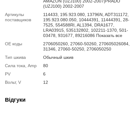
AMAZON (UZJ100) 2002-2007|PRADO
(UZJ100) 2002-2007
Артикулы
114433, 195.923.080, 13796N, ADT311172,
поставщиков
195.923.080.050, 10444391, 11444391, 28-
7525, 554588RI, AL1394, DRA1677,
LRA03915, 535132802, 102211-1370, 501-
03478, 931677, 89216086 Показать все
ОЕ коды
2706050260, 27060-50260, 270605026084,
31346, 27060-50250, 2706050250
Тип шкива
Обычный шкив
Сила тока, Amp
80
PV
6
Вольт, V
12
Відгуки