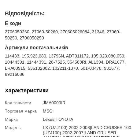
Відповідність:
Е коди
2706050260, 27060-50260, 270605026084, 31346, 27060-
50250, 2706050250
Артикули постачальників
114433, 195,923,080, 13796N, ADT311172, 195,923,080,050,
10444391, 11444391, 28-7525, 554588RI, AL1394, DRA1677,
LRA03915, 535132802, 102211-1370, 501-03478, 931677,
89216086
Характеристики
Код запчасти
JMA0003IR
Торговая марка
MSG
Марка
Lexus|TOYOTA
Модель
LX (UZJ100) 2002-2008|LAND CRUISER 100
(UZJ100) 2002-2007|LAND CRUISER