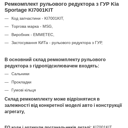
Ремкомплект рульового редуктора з ГУР Kia
Sportage KI7001KIT
Код запчастини - KI7001KIT,
Торгова марка - MSG,
Виробник - EMMETEC,
Застосування КИТа - рульового редуктора з ГУР,
В основний склад ремкомплекту рульового
редуктора з гідропідсилювачем входять
:
Сальники
Прокладки
Гумові кільця
Склад ремкомплекту може відрізнятися в
залежності від конкретної моделі авто і конструкції
агрегату,
EO коди і артикули постачальників деталі:
KI7001KIT,