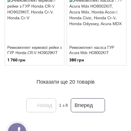
Ремкомплект кермової рейки з
Ремкомплект насоса ГУР
ГУР Honda CR-V HO9029KIT
Acura Mdx HO8002KIT
1 760 грн
380 грн
Показати ще 20 товарів
Назад
Вперед
1
з 8