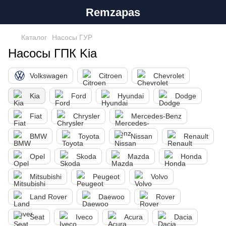
Remzapas
Каталог
Насосы ГУР
Насосы ГПК Kia
Volkswagen
Citroen
Chevrolet
Kia
Ford
Hyundai
Dodge
Fiat
Chrysler
Mercedes-Benz
BMW
Toyota
Nissan
Renault
Opel
Skoda
Mazda
Honda
Mitsubishi
Peugeot
Volvo
Land Rover
Daewoo
Rover
Seat
Iveco
Acura
Dacia