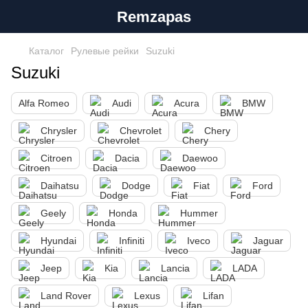
Remzapas
Каталог
Рулевые рейки
Suzuki
Suzuki
Alfa Romeo
Audi
Acura
BMW
Chrysler
Chevrolet
Chery
Citroen
Dacia
Daewoo
Daihatsu
Dodge
Fiat
Ford
Geely
Honda
Hummer
Hyundai
Infiniti
Iveco
Jaguar
Jeep
Kia
Lancia
LADA
Land Rover
Lexus
Lifan