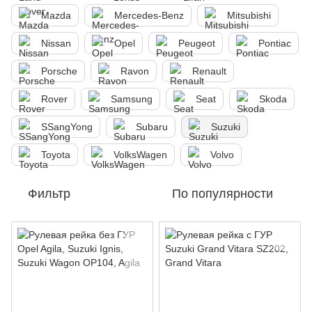
Mazda
Mercedes-Benz
Mitsubishi
Nissan
Opel
Peugeot
Pontiac
Porsche
Ravon
Renault
Rover
Samsung
Seat
Skoda
SSangYong
Subaru
Suzuki
Toyota
VolksWagen
Volvo
Фильтр
По популярности