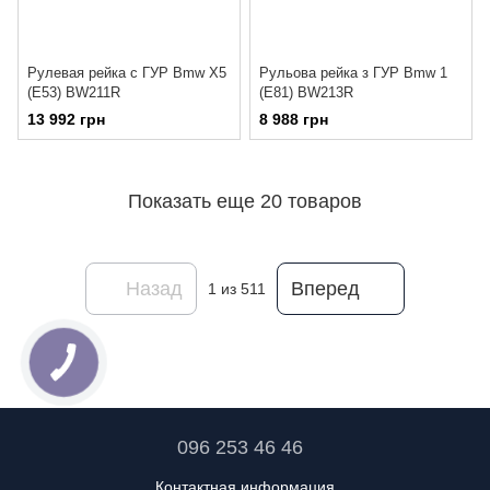
Рулевая рейка с ГУР Bmw X5
Рульова рейка з ГУР Bmw 1
(E53) BW211R
(E81) BW213R
13 992 грн
8 988 грн
Показать еще 20 товаров
Назад
Вперед
1
из 511
096 253 46 46
Контактная информация