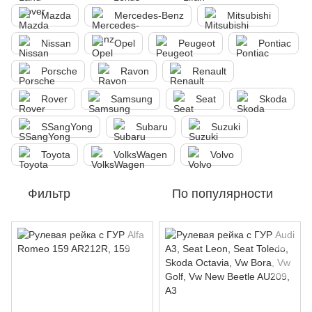
Mazda
Mercedes-Benz
Mitsubishi
Nissan
Opel
Peugeot
Pontiac
Porsche
Ravon
Renault
Rover
Samsung
Seat
Skoda
SSangYong
Subaru
Suzuki
Toyota
VolksWagen
Volvo
Фильтр
По популярности