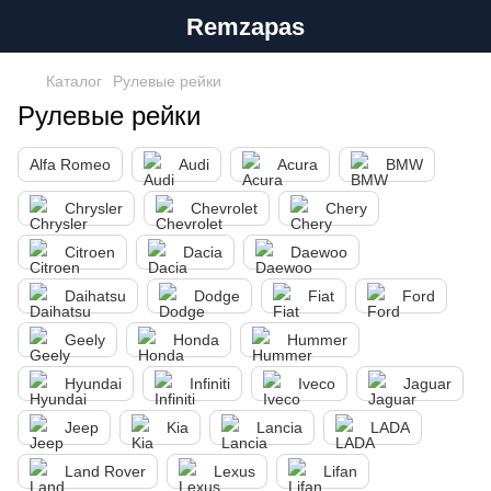
Remzapas
Каталог
Рулевые рейки
Рулевые рейки
Alfa Romeo
Audi
Acura
BMW
Chrysler
Chevrolet
Chery
Citroen
Dacia
Daewoo
Daihatsu
Dodge
Fiat
Ford
Geely
Honda
Hummer
Hyundai
Infiniti
Iveco
Jaguar
Jeep
Kia
Lancia
LADA
Land Rover
Lexus
Lifan