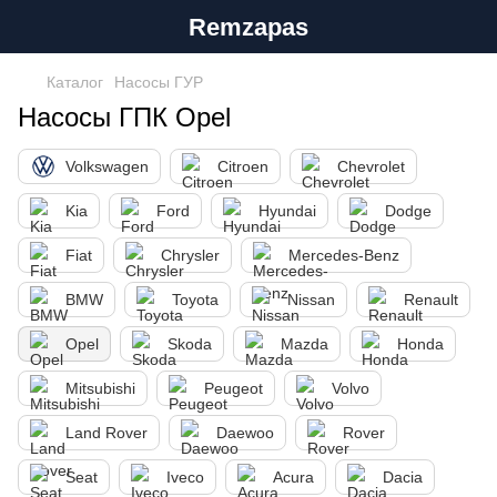
Remzapas
Каталог
Насосы ГУР
Насосы ГПК Opel
Volkswagen
Citroen
Chevrolet
Kia
Ford
Hyundai
Dodge
Fiat
Chrysler
Mercedes-Benz
BMW
Toyota
Nissan
Renault
Opel
Skoda
Mazda
Honda
Mitsubishi
Peugeot
Volvo
Land Rover
Daewoo
Rover
Seat
Iveco
Acura
Dacia