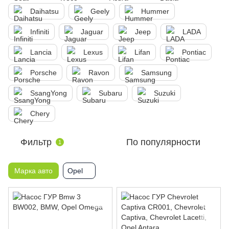
Daihatsu
Geely
Hummer
Infiniti
Jaguar
Jeep
LADA
Lancia
Lexus
Lifan
Pontiac
Porsche
Ravon
Samsung
SsangYong
Subaru
Suzuki
Chery
Фильтр
По популярности
1
Марка авто
Opel