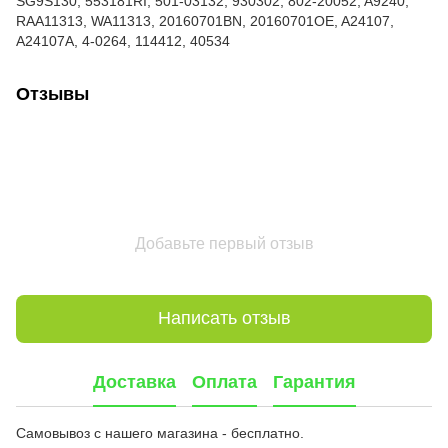
SG9S130, 553181RI, 501-03132, 930302, 802-20052, A9240,
RAA11313, WA11313, 20160701BN, 20160701OE, A24107,
A24107A, 4-0264, 114412, 40534
Отзывы
Добавьте первый отзыв
Написать отзыв
Доставка
Оплата
Гарантия
Самовывоз с нашего магазина - бесплатно.