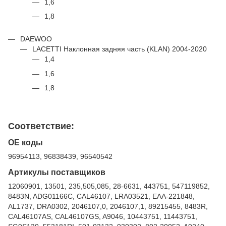
1,6
1,8
DAEWOO
LACETTI Наклонная задняя часть (KLAN) 2004-2020
1,4
1,6
1,8
Соответствие:
ОЕ коды
96954113, 96838439, 96540542
Артикулы поставщиков
12060901, 13501, 235,505,085, 28-6631, 443751, 547119852,
8483N, ADG01166C, CAL46107, LRA03521, EAA-221848,
AL1737, DRA0302, 2046107,0, 2046107,1, 89215455, 8483R,
CAL46107AS, CAL46107GS, A9046, 10443751, 11443751,