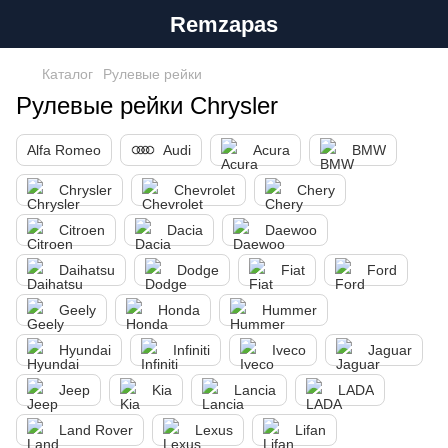
Remzapas
Каталог
Рулевые рейки
Рулевые рейки Chrysler
Alfa Romeo
Audi
Acura
BMW
Chrysler
Chevrolet
Chery
Citroen
Dacia
Daewoo
Daihatsu
Dodge
Fiat
Ford
Geely
Honda
Hummer
Hyundai
Infiniti
Iveco
Jaguar
Jeep
Kia
Lancia
LADA
Land Rover
Lexus
Lifan