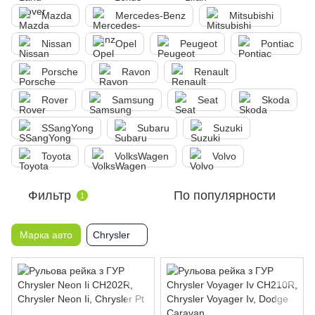
Mazda
Mercedes-Benz
Mitsubishi
Nissan
Opel
Peugeot
Pontiac
Porsche
Ravon
Renault
Rover
Samsung
Seat
Skoda
SSangYong
Subaru
Suzuki
Toyota
VolksWagen
Volvo
Фильтр
По популярности
1
Марка авто
Chrysler