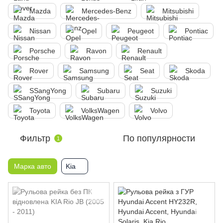
Mazda
Mercedes-Benz
Mitsubishi
Nissan
Opel
Peugeot
Pontiac
Porsche
Ravon
Renault
Rover
Samsung
Seat
Skoda
SSangYong
Subaru
Suzuki
Toyota
VolksWagen
Volvo
Фильтр
По популярности
1
Марка авто
Kia