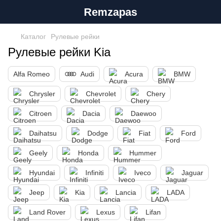
Remzapas
Каталог
Рулевые рейки
Рулевые рейки Kia
Alfa Romeo
Audi
Acura
BMW
Chrysler
Chevrolet
Chery
Citroen
Dacia
Daewoo
Daihatsu
Dodge
Fiat
Ford
Geely
Honda
Hummer
Hyundai
Infiniti
Iveco
Jaguar
Jeep
Kia
Lancia
LADA
Land Rover
Lexus
Lifan