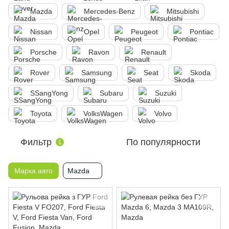
Mazda
Mercedes-Benz
Mitsubishi
Nissan
Opel
Peugeot
Pontiac
Porsche
Ravon
Renault
Rover
Samsung
Seat
Skoda
SSangYong
Subaru
Suzuki
Toyota
VolksWagen
Volvo
Фильтр
По популярности
1
Марка авто
Mazda