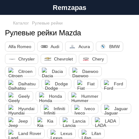
Remzapas
Каталог
Рулевые рейки
Рулевые рейки Mazda
Alfa Romeo
Audi
Acura
BMW
Chrysler
Chevrolet
Chery
Citroen
Dacia
Daewoo
Daihatsu
Dodge
Fiat
Ford
Geely
Honda
Hummer
Hyundai
Infiniti
Iveco
Jaguar
Jeep
Kia
Lancia
LADA
Land Rover
Lexus
Lifan