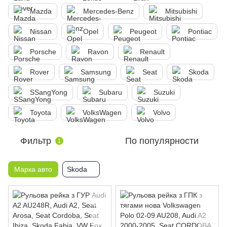
Mazda
Mercedes-Benz
Mitsubishi
Nissan
Opel
Peugeot
Pontiac
Porsche
Ravon
Renault
Rover
Samsung
Seat
Skoda
SSangYong
Subaru
Suzuki
Toyota
VolksWagen
Volvo
Фильтр
По популярности
1
Марка авто
Skoda