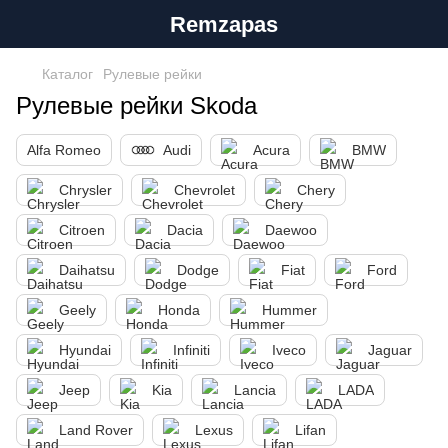
Remzapas
Каталог
Рулевые рейки
Рулевые рейки Skoda
Alfa Romeo
Audi
Acura
BMW
Chrysler
Chevrolet
Chery
Citroen
Dacia
Daewoo
Daihatsu
Dodge
Fiat
Ford
Geely
Honda
Hummer
Hyundai
Infiniti
Iveco
Jaguar
Jeep
Kia
Lancia
LADA
Land Rover
Lexus
Lifan