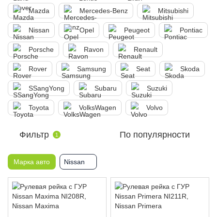
Mazda
Mercedes-Benz
Mitsubishi
Nissan
Opel
Peugeot
Pontiac
Porsche
Ravon
Renault
Rover
Samsung
Seat
Skoda
SSangYong
Subaru
Suzuki
Toyota
VolksWagen
Volvo
Фильтр
По популярности
1
Марка авто
Nissan