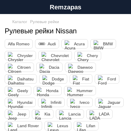
Remzapas
Каталог
Рулевые рейки
Рулевые рейки Nissan
Alfa Romeo
Audi
Acura
BMW
Chrysler
Chevrolet
Chery
Citroen
Dacia
Daewoo
Daihatsu
Dodge
Fiat
Ford
Geely
Honda
Hummer
Hyundai
Infiniti
Iveco
Jaguar
Jeep
Kia
Lancia
LADA
Land Rover
Lexus
Lifan